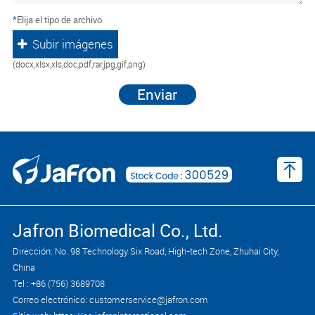
*
Elija el tipo de archivo
Subir imágenes
(docx,xlsx,xls,doc,pdf,rar,jpg,gif,png)
Enviar
Jafron Biomedical Co., Ltd.
Dirección: No. 98 Technology Six Road, High-tech Zone, Zhuhai City,
China
Tel : +86 (756) 3689708
Correo electrónico: customerservice@jafron.com